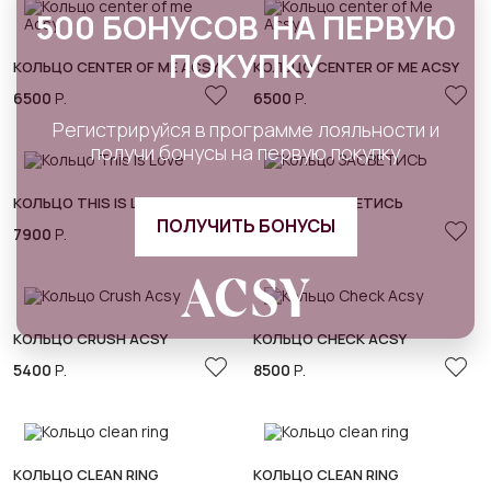
500 БОНУСОВ НА ПЕРВУЮ
ПОКУПКУ
КОЛЬЦО CENTER OF ME ACSY
КОЛЬЦО CENTER OF ME ACSY
6500
Р.
6500
Р.
Регистрируйся в программе лояльности и
получи бонусы на первую покупку
КОЛЬЦО THIS IS LOVE
КОЛЬЦО ЗАСВЕТИСЬ
ПОЛУЧИТЬ БОНУСЫ
7900
Р.
9500
Р.
КОЛЬЦО CRUSH ACSY
КОЛЬЦО CHECK ACSY
5400
Р.
8500
Р.
КОЛЬЦО CLEAN RING
КОЛЬЦО CLEAN RING