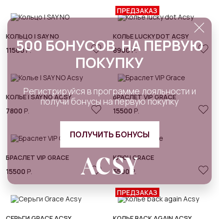
ПРЕДЗАКАЗ
КОЛЬЦО I SAY NO
КОЛЬЕ LUCKY DOT ACSY
500 БОНУСОВ НА ПЕРВУЮ
11500
Р.
8900
Р.
ПОКУПКУ
Регистрируйся в программе лояльности и
КОЛЬЕ I SAY NO ACSY
БРАСЛЕТ VIP GRACE
получи бонусы на первую покупку
7800
Р.
15500
Р.
ПОЛУЧИТЬ БОНУСЫ
БРАСЛЕТ VIP GRACE
КЛЮЧ GRACE
15500
Р.
5500
Р.
ПРЕДЗАКАЗ
СЕРЬГИ GRACE ACSY
КОЛЬЕ BACK AGAIN ACSY