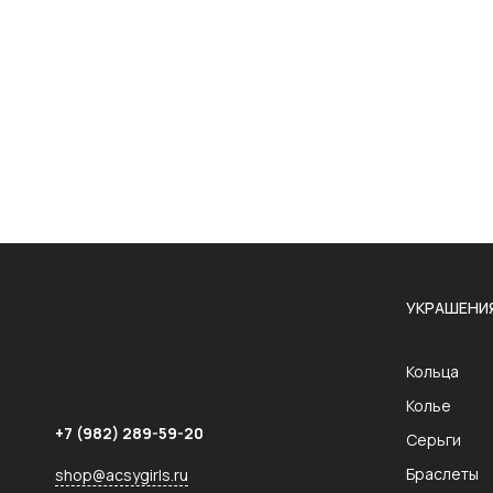
УКРАШЕНИ
г. Челябинск,
Кольца
ул. Лесопарковая, 7г
Колье
+7 (982) 289-59-20
Серьги
Браслеты
shop@acsygirls.ru