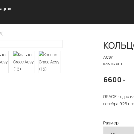
tagram
6)
КОЛЬЦО
ACSY
К725-С3-ФНТ
6600
Р.
GRACE - одна и
серебра 925 про
Размер