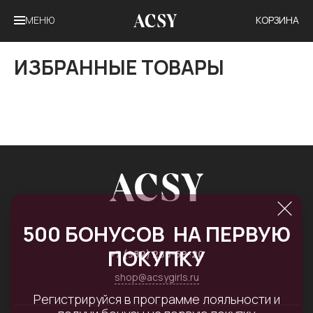
МЕНЮ
КОРЗИНА
ИЗБРАННЫЕ ТОВАРЫ
500 БОНУСОВ НА ПЕРВУЮ
г. Челябинск,
ул. Лесопарковая, 7г
ПОКУПКУ
+7 (982) 289-59-20
shop@acsygirls.ru
Регистрируйся в программе лояльности и