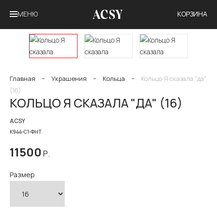
МЕНЮ
КОРЗИНА
Главная
−
Украшения
−
Кольца
−
Кольцо Я сказала "да"
(16)
КОЛЬЦО Я СКАЗАЛА "ДА" (16)
ACSY
К944-С1-ФНТ
11500
Р.
Размер