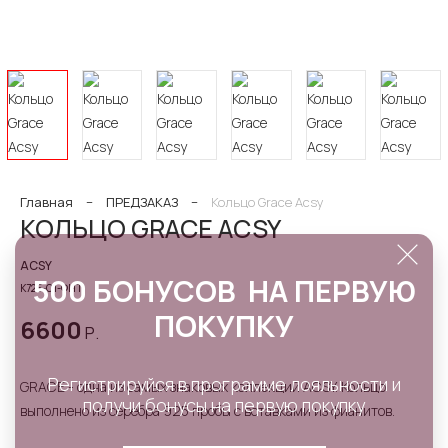
Главная
−
ПРЕДЗАКАЗ
−
Кольцо Grace Acsy
КОЛЬЦО GRACE ACSY
ACSY
500 БОНУСОВ НА ПЕРВУЮ
К725-С1-ФНТ
ПОКУПКУ
6600
Р.
Регистрируйся в программе лояльности и
GRACE - одна из самых знаковых коллекций ACSY. Кольцо
получи бонусы на первую покупку
выполнено из серебра 925 пробы с вставками из фианитов.