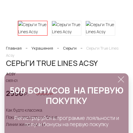
Главная
−
Украшения
−
Серьги
−
Серьги True Lines
Acsy
СЕРЬГИ TRUE LINES ACSY
ACSY
С831-С1
500 БОНУСОВ НА ПЕРВУЮ
2950
5900
Р.
Р.
ПОКУПКУ
Как будто классика.
Пока не посмотришь ближе.
Регистрируйся в программе лояльности и
получи бонусы на первую покупку
Линии живые. Как ты.