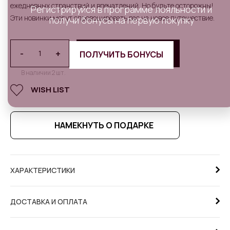
ежедневных странствий и впечатлений. Но будьте осторожны!
Регистрируйся в программе лояльности и
Эти новинки могут спровоцировать вас на новое путешествие.
получи бонусы на первую покупку
-
+
В КОРЗИНУ
ПОЛУЧИТЬ БОНУСЫ
В наличии 2 шт.
WISH LIST
НАМЕКНУТЬ О ПОДАРКЕ
ХАРАКТЕРИСТИКИ
ДОСТАВКА И ОПЛАТА