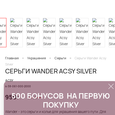
Главная
−
Украшения
−
Серьги
−
Серьги Wander Acsy
Silver
СЕРЬГИ WANDER ACSY SILVER
ACSY
4-38-061-000-2000
500 БОНУСОВ НА ПЕРВУЮ
950
3150
Р.
Р.
ПОКУПКУ
Wander - это серьги и колье для украшения вашего пути. Для