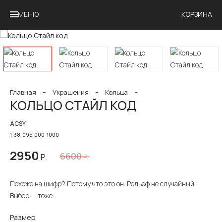
МЕНЮ
КОРЗИНА
Главная
−
Украшения
−
Кольца
−
КОЛЬЦО СТАЙЛ КОД
ACSY
1-38-095-000-1000
2950
6600
Р.
Р.
Похоже на шифр? Потому что это он. Рельеф не случайный.
Выбор — тоже.
Размер