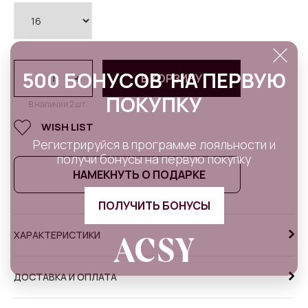
500 БОНУСОВ НА ПЕРВУЮ
-
+
В КОРЗИНУ
ПОКУПКУ
В наличии 2 шт.
WISH LIST
Регистрируйся в программе лояльности и
получи бонусы на первую покупку
НАМЕКНУТЬ О ПОДАРКЕ
ПОЛУЧИТЬ БОНУСЫ
ХАРАКТЕРИСТИКИ
ДОСТАВКА И ОПЛАТА