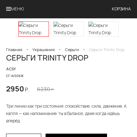
МЕНЮ
КОРЗИНА
Главная
−
Украшения
−
Серьги
−
Серьги Trinity Drop
СЕРЬГИ TRINITY DROP
ACSY
СГ-А/006Ж
2950
6230
Р.
Р.
Три линии как три состояния: спокойствие, сила, движение. А
капля — как напоминание: ты в балансе, даже когда идёшь
вперёд.