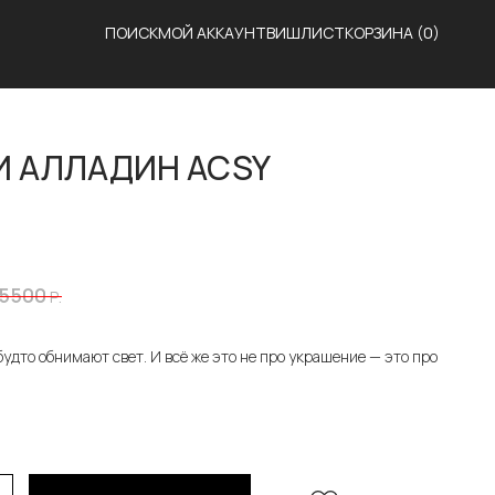
ПОИСК
МОЙ АККАУНТ
ВИШЛИСТ
КОРЗИНА
(0)
И АЛЛАДИН ACSY
5500
Р.
удто обнимают свет. И всё же это не про украшение — это про