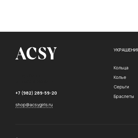
УКРАШЕНИ
Кольца
г. Челябинск,
Колье
ул. Лесопарковая, 7г
Серьги
+7 (982) 289-59-20
Браслеты
shop@acsygirls.ru