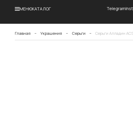
Telegram
Ins
МЕНЮ
КАТАЛОГ
Главная
−
Украшения
−
Серьги
−
Серьги Алладин AC