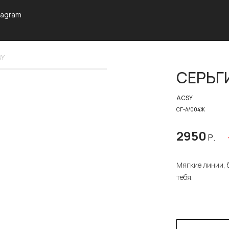
tagram
SY
СЕРЬГ
ACSY
СГ-А/004Ж
2950
Р.
Мягкие линии, б
тебя.