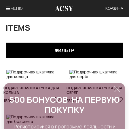
МЕНЮ
КОРЗИНА
ITEMS
ФИЛЬТР
ПОДАРОЧНАЯ ШКАТУЛКА ДЛЯ
ПОДАРОЧНАЯ ШКАТУЛКА ДЛЯ
КОЛЬЦА
СЕРЁГ
500 БОНУСОВ НА ПЕРВУЮ
1500
Р.
1500
Р.
ПОКУПКУ
Регистрируйся в программе лояльности и