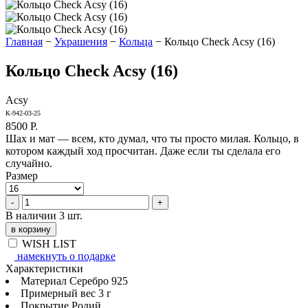
Главная
−
Украшения
−
Кольца
−
Кольцо Check Acsy (16)
Кольцо Check Acsy (16)
Acsy
К-942-03-25
8500
Р.
Шах и мат — всем, кто думал, что ты просто милая. Кольцо, в
котором каждый ход просчитан. Даже если ты сделала его
случайно.
Размер
-
+
В наличии 3 шт.
в корзину
WISH LIST
намекнуть о подарке
Характеристики
Материал
Серебро 925
Примерный вес
3 г
Покрытие
Родий