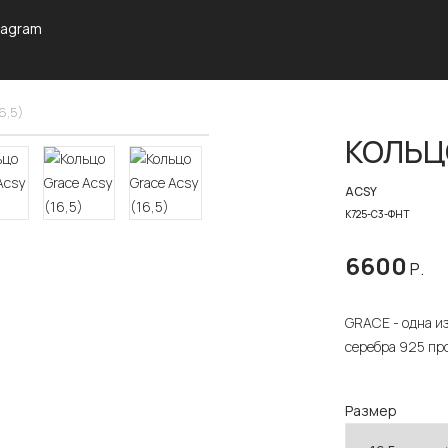
tagram
6,5)
КОЛЬЦО
ACSY
К725-С3-ФНТ
6600
Р.
GRACE - одна и
серебра 925 про
Размер