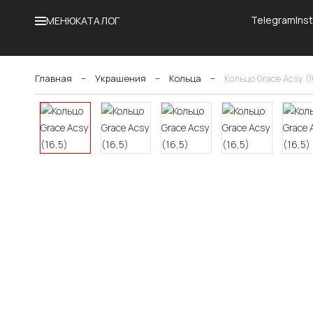
Telegram
Ins
МЕНЮ
КАТАЛОГ
Главная
−
Украшения
−
Кольца
−
Кольцо Grace Acsy (1