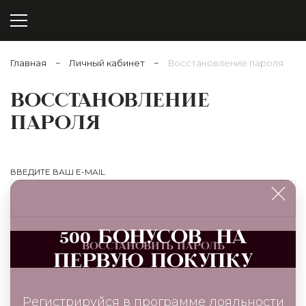
Главная
−
Личный кабинет
−
Восстановление пароля
ВОССТАНОВЛЕНИЕ
ПАРОЛЯ
ВВЕДИТЕ ВАШ E-MAIL
500 БОНУСОВ НА
ВОССТАНОВИТЬ ПАРОЛЬ
ПЕРВУЮ ПОКУПКУ
Регистрируйся в программе лояльности